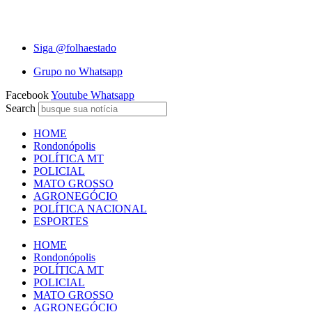
Ir
para
6 de Agosto de 2026
o
Siga @folhaestado
conteúdo
Grupo no Whatsapp
Facebook
Youtube
Whatsapp
Search
HOME
Rondonópolis
POLÍTICA MT
POLICIAL
MATO GROSSO
AGRONEGÓCIO
POLÍTICA NACIONAL
ESPORTES
HOME
Rondonópolis
POLÍTICA MT
POLICIAL
MATO GROSSO
AGRONEGÓCIO