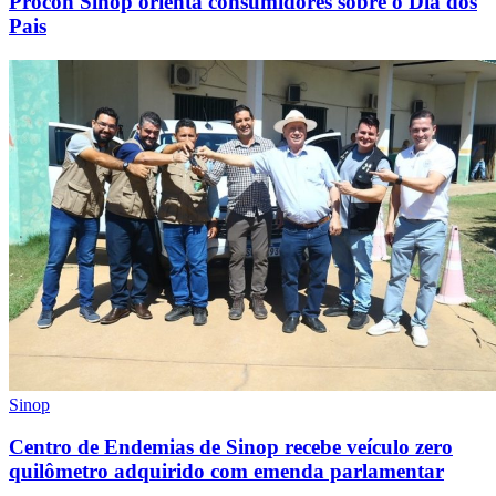
Procon Sinop orienta consumidores sobre o Dia dos
Pais
Sinop
Centro de Endemias de Sinop recebe veículo zero
quilômetro adquirido com emenda parlamentar