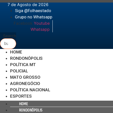
Ir
7 de Agosto de 2026
para
Siga @folhaestado
o
Grupo no Whatsapp
conteúdo
Facebook
Youtube
Whatsapp
Search
HOME
RONDONÓPOLIS
POLÍTICA MT
POLICIAL
MATO GROSSO
AGRONEGÓCIO
POLÍTICA NACIONAL
ESPORTES
HOME
RONDONÓPOLIS