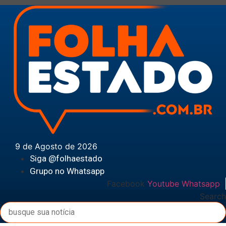
Ir
para
o
conteúdo
9 de Agosto de 2026
Siga @folhaestado
Grupo no Whatsapp
Facebook
Youtube
Whatsapp
Search