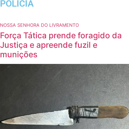
POLÍCIA
NOSSA SENHORA DO LIVRAMENTO
Força Tática prende foragido da
Justiça e apreende fuzil e
munições