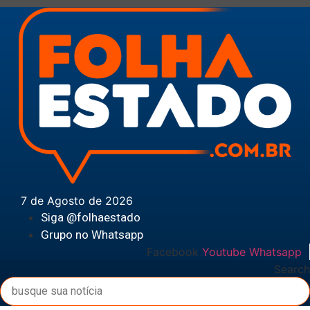
Ir
para
o
conteúdo
7 de Agosto de 2026
Siga @folhaestado
Grupo no Whatsapp
Facebook
Youtube
Whatsapp
Search