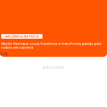
INFLUÊNCIA EM PAUTA
Murilo Henrique cruza fronteiras e transforma paixão pelo
rodeio em carreira
publicidade