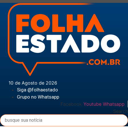
Ir
para
o
conteúdo
10 de Agosto de 2026
Siga @folhaestado
Grupo no Whatsapp
Facebook
Youtube
Whatsapp
Search