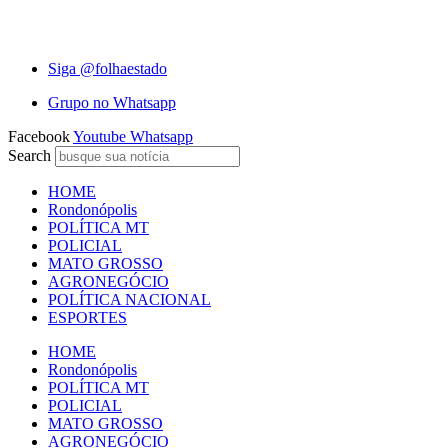
Ir
para
6 de Agosto de 2026
o
Siga @folhaestado
conteúdo
Grupo no Whatsapp
Facebook
Youtube
Whatsapp
Search
HOME
Rondonópolis
POLÍTICA MT
POLICIAL
MATO GROSSO
AGRONEGÓCIO
POLÍTICA NACIONAL
ESPORTES
HOME
Rondonópolis
POLÍTICA MT
POLICIAL
MATO GROSSO
AGRONEGÓCIO