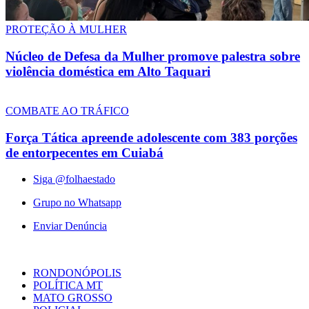
PROTEÇÃO À MULHER
Núcleo de Defesa da Mulher promove palestra sobre
violência doméstica em Alto Taquari
COMBATE AO TRÁFICO
Força Tática apreende adolescente com 383 porções
de entorpecentes em Cuiabá
Siga @folhaestado
Grupo no Whatsapp
Enviar Denúncia
RONDONÓPOLIS
POLÍTICA MT
MATO GROSSO